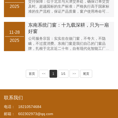
交付保障：位于北京与天津交界处，确保订单交货
2025
及时。超越国标的生产标准：严格执行高于国家标
准的生产流程，保证产品质量，窗户使用寿命可达
30年以上。专业团队，一站式服务：从咨询到安
装，全程提供专业服务。三方···
东南系统门窗：十九载深耕，只为一扇
好窗
11-28
公司服务宗旨：实实在在做门窗，不夸大，不隐
2025
瞒，不过度消费。东南门窗是我们自己的门窗品
牌，扎根于北京近二十年，自有现代化智能工厂，
是一家主营新型中高档功能性门窗的研发、设计、
生产、销售于一体的门窗企业，···
首页
<<
1
1/1
>>
尾页
联系我们
电话：
18210574684
邮箱：
602302973@qq.com